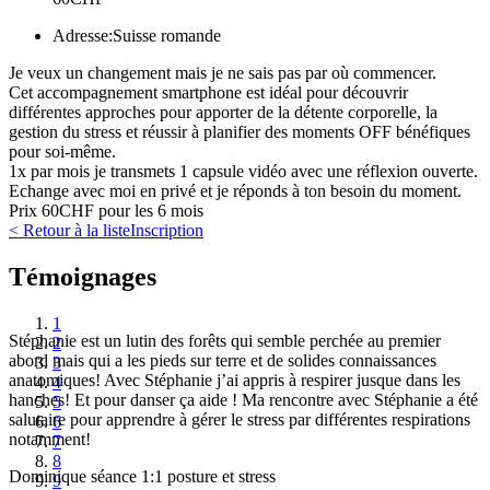
Adresse:
Suisse romande
Je veux un changement mais je ne sais pas par où commencer.
Cet accompagnement smartphone est idéal pour découvrir
différentes approches pour apporter de la détente corporelle, la
gestion du stress et réussir à planifier des moments OFF bénéfiques
pour soi-même.
1x par mois je transmets 1 capsule vidéo avec une réflexion ouverte.
Echange avec moi en privé et je réponds à ton besoin du moment.
Prix 60CHF pour les 6 mois
< Retour à la liste
Inscription
Témoignages
1
Stéphanie est un lutin des forêts qui semble perchée au premier
2
abord mais qui a les pieds sur terre et de solides connaissances
3
anatomiques! Avec Stéphanie j’ai appris à respirer jusque dans les
4
hanches! Et pour danser ça aide ! Ma rencontre avec Stéphanie a été
5
salutaire pour apprendre à gérer le stress par différentes respirations
6
notamment!
7
8
Dominique séance 1:1 posture et stress
9